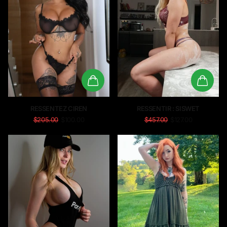
RESSENTEZ CIREN
RESSENTIR : SISWET
$205.00
$100.00
$457.00
$127.00