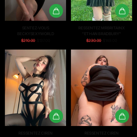
SENTEZ-VOUS
RESSENTEZ MRBRITAINX
BECKYSEXYWORLD
"ETHAN BRADBURY"
$210.00
$137.00
$230.00
$149.00
RESSENTEZ CIREN
RESSENTEZ CIREN