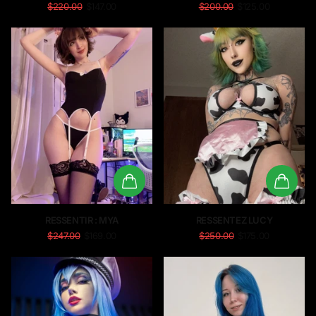
$220.00
$147.00
$200.00
$125.00
RESSENTIR : MYA
RESSENTEZ LUCY
$247.00
$169.00
$250.00
$175.00