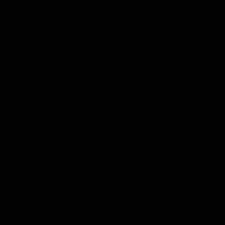
Contactez-nous
Reviews
Collaborez avec nous
Affiliate
Blogs
INFORMATIONS SUR LA BOUTIQUE
À propos de nous
Commande et paiement
FAQ
Informations sur la livraison
Suivre votre commande