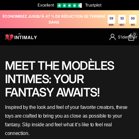
Excellent
Trustpilot
ÉCONOMISEZ JUSQU'À 47 % DE RÉDUCTION SE TERMINE
59
52
48
:
:
DANS
MIN
SEC
MS
0
S'identifier
MEET THE MODÈLES
INTIMES: YOUR
FANTASY AWAITS!
Inspired by the look and feel of your favorite creators, these
toys are crafted to bring you as close as possible to your
fantasy. Slip inside and feel what it’s like to feel real
connection.